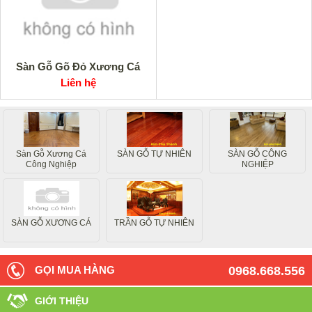
Sàn Gỗ Gõ Đỏ Xương Cá
Liên hệ
Sàn Gỗ Xương Cá
SÀN GỖ TỰ NHIÊN
SÀN GỖ CÔNG
Công Nghiệp
NGHIỆP
SÀN GỖ XƯƠNG CÁ
TRẦN GỖ TỰ NHIÊN
GỌI MUA HÀNG
0968.668.556
GIỚI THIỆU