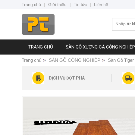
Trang chủ
|
Giới thiệu
|
Tin tức
|
Liên hệ
TRANG CHỦ
SÀN GỖ XƯƠNG CÁ CÔNG NGHIỆP
Trang chủ
SÀN GỖ CÔNG NGHIỆP
Sàn Gỗ Tige
DỊCH VỤ ĐỘT PHÁ