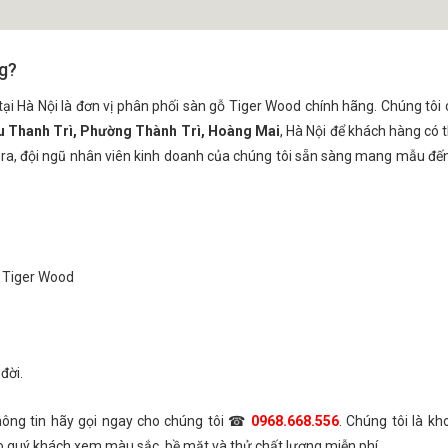
ng?
tại Hà Nội là đơn vị phân phối sàn gỗ Tiger Wood chính hãng. Chúng tôi 
 Thanh Trì, Phường Thành Trì, Hoàng Mai
, Hà Nội để khách hàng có t
 ra, đội ngũ nhân viên kinh doanh của chúng tôi sẵn sàng mang mẫu đế
ỗ Tiger Wood
đời.
thông tin hãy gọi ngay cho chúng tôi ☎
0968.668.556
. Chúng tôi là k
o quý khách xem màu sắc, bề mặt và thử chất lượng miễn phí.