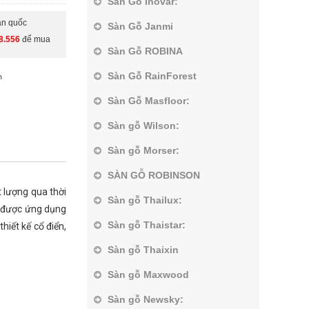
Sàn Gỗ Inovar:
àn quốc
Sàn Gỗ Janmi
8.556
để mua
Sàn Gỗ ROBINA
Sàn Gỗ RainForest
Sàn Gỗ Masfloor:
Sàn gỗ Wilson:
Sàn gỗ Morser:
SÀN GỖ ROBINSON
 lượng qua thời
Sàn gỗ Thailux:
d được ứng dụng
Sàn gỗ Thaistar:
iết kế cổ điển,
Sàn gỗ Thaixin
Sàn gỗ Maxwood
Sàn gỗ Newsky: