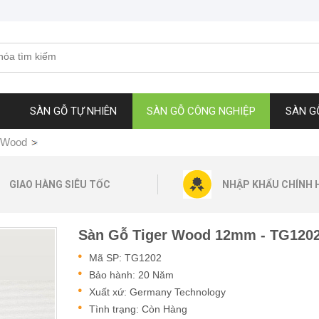
SÀN GỖ TỰ NHIÊN
SÀN GỖ CÔNG NGHIỆP
SÀN G
r Wood
GIAO HÀNG SIÊU TỐC
NHẬP KHẨU CHÍNH 
Sàn Gỗ Tiger Wood 12mm - TG120
Mã SP: TG1202
Bảo hành: 20 Năm
Xuất xứ: Germany Technology
Tình trạng: Còn Hàng