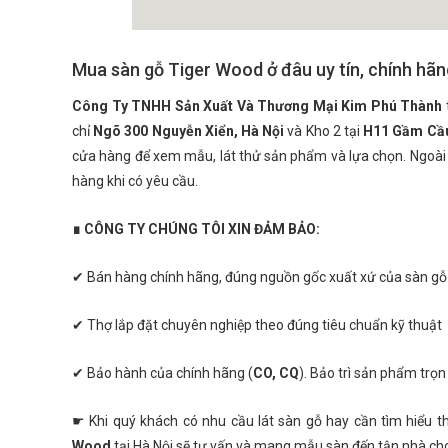
Mua sàn gỗ Tiger Wood ở đâu uy tín, chính hã
Công Ty TNHH Sản Xuất Và Thương Mại Kim Phú Thành
chỉ
Ngõ 300 Nguyễn Xiển, Hà Nội
và Kho 2 tại
H11 Gầm Cầu
cửa hàng để xem mẫu, lát thử sản phẩm và lựa chọn. Ngoài
hàng khi có yêu cầu.
∎ CÔNG TY CHÚNG TÔI XIN ĐẢM BẢO:
✔ Bán hàng chính hãng, đúng nguồn gốc xuất xứ của sàn g
✔ Thợ lắp đặt chuyên nghiệp theo đúng tiêu chuẩn kỹ thuật
✔ Bảo hành của chính hãng (
CO, CQ
). Bảo trì sản phẩm trọn 
☛ Khi quý khách có nhu cầu lát sàn gỗ hay cần tìm hiểu 
Wood
tại Hà Nội sẽ tư vấn và mang mẫu sàn đến tận nhà ch