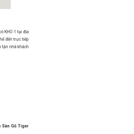
có KHO 1 tại địa
hể đến trực tiếp
n tận nhà khách
ho
Sàn Gỗ Tiger