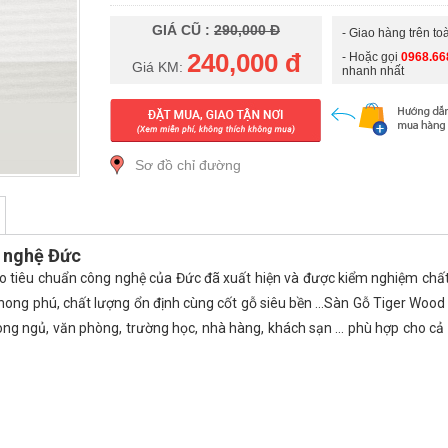
GIÁ CŨ :
290,000 Đ
- Giao hàng trên to
240,000 đ
- Hoặc gọi
0968.66
Giá KM:
nhanh nhất
Sơ đồ chỉ đường
g nghệ Đức
 tiêu chuẩn công nghệ của Đức đã xuất hiện và được kiểm nghiệm chất
 phong phú, chất lượng ổn định cùng cốt gỗ siêu bền …Sàn Gỗ Tiger Woo
ng ngủ, văn phòng, trường học, nhà hàng, khách sạn … phù hợp cho cả th
d