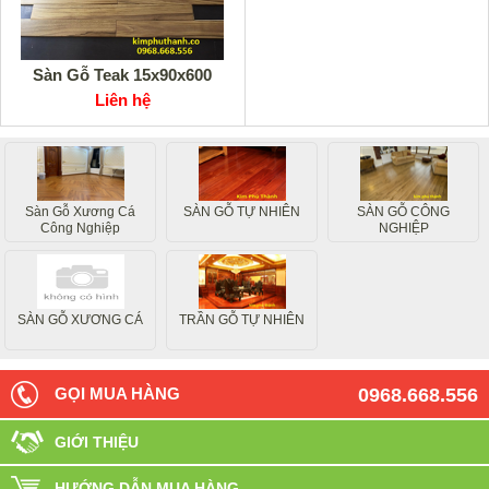
Sàn Gỗ Teak 15x90x600
Liên hệ
Sàn Gỗ Xương Cá
SÀN GỖ TỰ NHIÊN
SÀN GỖ CÔNG
Công Nghiệp
NGHIỆP
SÀN GỖ XƯƠNG CÁ
TRẦN GỖ TỰ NHIÊN
GỌI MUA HÀNG
0968.668.556
GIỚI THIỆU
HƯỚNG DẪN MUA HÀNG