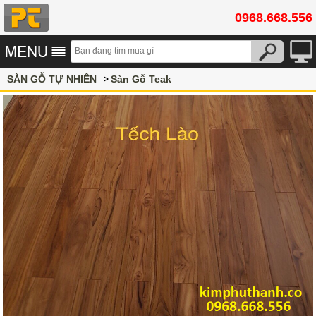
0968.668.556
SÀN GỖ TỰ NHIÊN
Sàn Gỗ Teak