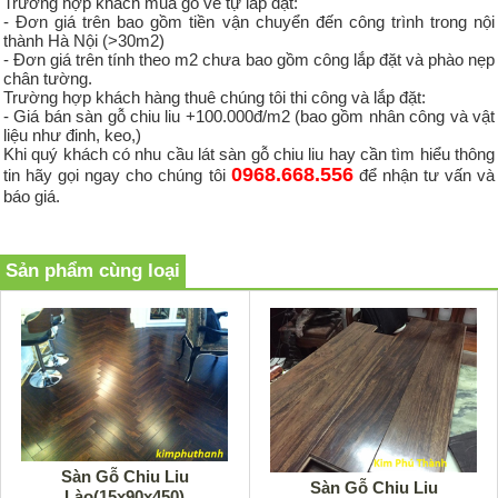
Trường hợp khách mua gỗ về tự lắp đặt:
- Đơn giá trên bao gồm tiền vận chuyển đến công trình trong nội
thành Hà Nội (>30m2)
- Đơn giá trên tính theo m2 chưa bao gồm công lắp đặt và phào nẹp
chân tường.
Trường hợp khách hàng thuê chúng tôi thi công và lắp đặt:
- Giá bán sàn gỗ chiu liu +100.000đ/m2 (bao gồm nhân công và vật
liệu như đinh, keo,)
Khi quý khách có nhu cầu lát
sàn gỗ chiu liu
hay cần tìm hiểu thông
0968.668.556
tin hãy gọi ngay cho chúng tôi
để nhận tư vấn và
báo giá.
Sản phẩm cùng loại
Sàn Gỗ Chiu Liu
Sàn Gỗ Chiu Liu
Lào(15x90x450)