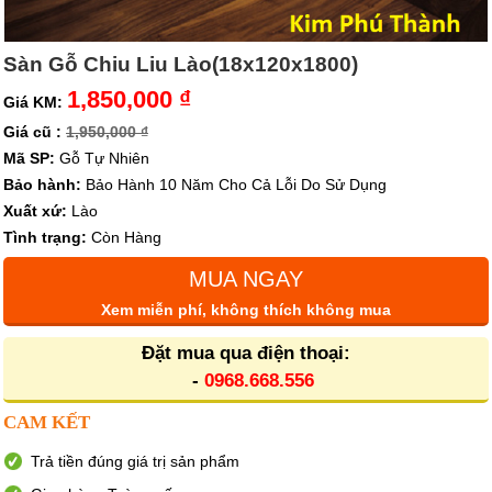
Sàn Gỗ Chiu Liu Lào(18x120x1800)
1,850,000 ₫
Giá KM:
Giá cũ :
1,950,000 ₫
Mã SP:
Gỗ Tự Nhiên
Bảo hành:
Bảo Hành 10 Năm Cho Cả Lỗi Do Sử Dụng
Xuất xứ:
Lào
Tình trạng:
Còn Hàng
MUA NGAY
Xem miễn phí, không thích không mua
Đặt mua qua điện thoại:
-
0968.668.556
CAM KẾT
Trả tiền đúng giá trị sản phẩm