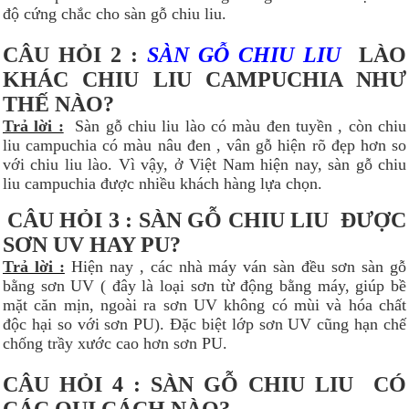
độ cứng chắc cho sàn gỗ chiu liu.
CÂU HỎI 2 :
SÀN GỖ CHIU LIU
LÀO
KHÁC CHIU LIU CAMPUCHIA NHƯ
THẾ NÀO?
Trả lời :
Sàn gỗ chiu liu lào có màu đen tuyền , còn chiu
liu campuchia có màu nâu đen , vân gỗ hiện rõ đẹp hơn so
với chiu liu lào. Vì vậy, ở Việt Nam hiện nay, sàn gỗ chiu
liu campuchia được nhiều khách hàng lựa chọn.
CÂU HỎI 3 : SÀN GỖ CHIU LIU ĐƯỢC
SƠN UV HAY PU?
Trả lời :
Hiện nay , các nhà máy ván sàn đều sơn sàn gỗ
bằng sơn UV ( đây là loại sơn từ động bằng máy, giúp bề
mặt căn mịn, ngoài ra sơn UV không có mùi và hóa chất
độc hại so với sơn PU). Đặc biệt lớp sơn UV cũng hạn chế
chống trầy xước cao hơn sơn PU.
CÂU HỎI 4 : SÀN GỖ CHIU LIU CÓ
CÁC QUI CÁCH NÀO?