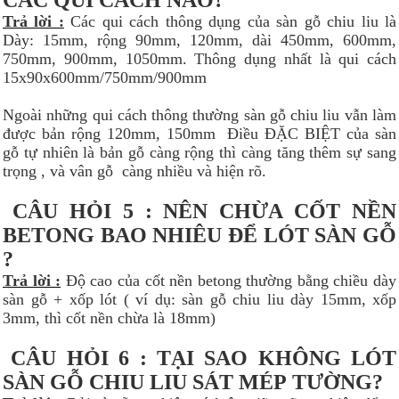
Trả lời :
Các qui cách thông dụng của sàn gỗ chiu liu là
Dày: 15mm, rộng 90mm, 120mm, dài 450mm, 600mm,
750mm, 900mm, 1050mm. Thông dụng nhất là qui cách
15x90x600mm/750mm/900mm
Ngoài những qui cách thông thường sàn gỗ chiu liu vẫn làm
được bản rộng 120mm, 150mm Điều ĐẶC BIỆT của sàn
gỗ tự nhiên là bản gỗ càng rộng thì càng tăng thêm sự sang
trọng , và vân gỗ càng nhiều và hiện rõ.
CÂU HỎI 5 : NÊN CHỪA CỐT NỀN
BETONG BAO NHIÊU ĐỂ LÓT SÀN GỖ
?
Trả lời :
Độ cao của cốt nền betong thường bằng chiều dày
sàn gỗ + xốp lót ( ví dụ: sàn gỗ chiu liu dày 15mm, xốp
3mm, thì cốt nền chừa là 18mm)
CÂU HỎI 6 : TẠI SAO KHÔNG LÓT
SÀN GỖ CHIU LIU SÁT MÉP TƯỜNG?