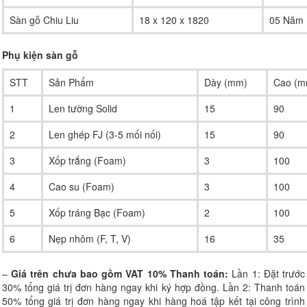
Sàn gỗ Chiu Liu
18 x 120 x 1820
05 Năm
Phụ kiện sàn gỗ
STT
Sản Phẩm
Dày (mm)
Cao (m
1
Len tường Solid
15
90
2
Len ghép FJ (3-5 mối nối)
15
90
3
Xốp trắng (Foam)
3
100
4
Cao su (Foam)
3
100
5
Xốp tráng Bạc (Foam)
2
100
6
Nẹp nhôm (F, T, V)
16
35
–
Giá trên chưa bao gồm VAT 10%
Thanh toán:
Lần 1: Đặt trước
30% tổng giá trị đơn hàng ngay khi ký hợp đồng. Lần 2: Thanh toán
50% tổng giá trị đơn hàng ngay khi hàng hoá tập kết tại công trình