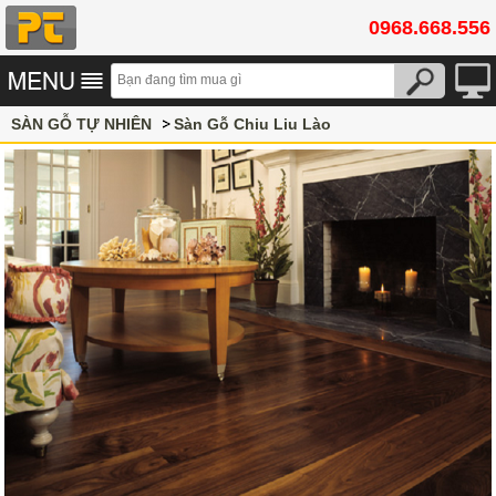
0968.668.556
SÀN GỖ TỰ NHIÊN
Sàn Gỗ Chiu Liu Lào