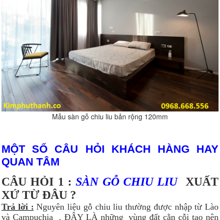
Mẫu sàn gỗ chiu liu bản rộng 120mm
MỘT SỐ CÂU HỎI KHÁCH HÀNG HAY
QUAN TÂM
CÂU HỎI 1 :
SÀN GỖ CHIU LIU
XUẤT
XỨ TỪ ĐÂU ?
Trả lời :
Nguyên liệu gỗ chiu liu thường được nhập từ Lào
và Campuchia . ĐÂY LÀ những vùng đất cằn cỗi tạo nên