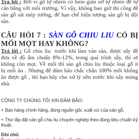
Trả lời :
Bởi vì gỗ tự nhiên có luôn giãn nỡ tự nhiên để tự
cân bằng với môi trường. Vì vậy, không bao giờ thi công đễ
sàn gỗ sát mép tường, để hạn chế hiện tượng sàn gỗ bị đội
sàn.
CÂU HỎI 7 :
SÀN GỖ CHIU LIU
CÓ BỊ
MỐI MỌT HAY KHÔNG?
Trả lời :
Gỗ chiu liu trước khi làm ván sàn, được sấy đề
đưa về độ ẩm chuẩn 8%-12%, trong quá trình sấy, thì sẽ
không còn mọt. Về mối thì sàn gỗ chiu liu thuộc loại gỗ ít
bị mối ăn . Nhưng để đảm bảo chắc chắn 100% mối không
ăn được gỗ , thì bạn hãy cho xử lý nền trước khi xây móng
nhà.
CÔNG TY CHÚNG TÔI XIN ĐẢM BẢO:
+ Bán hàng chính hãng, đúng nguồn gốc xuất xứ của sàn gỗ.
+ Thợ lắp đặt sàn gỗ chiu liu chuyên nghiệp theo đúng tiêu chuẩn kỹ
thuật.
Ghi chú: