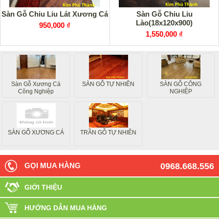
Sàn Gỗ Chiu Liu Lát Xương Cá
Sàn Gỗ Chiu Liu
Lào(18x120x900)
950,000 ₫
1,550,000 ₫
Sàn Gỗ Xương Cá
SÀN GỖ TỰ NHIÊN
SÀN GỖ CÔNG
Công Nghiệp
NGHIỆP
SÀN GỖ XƯƠNG CÁ
TRẦN GỖ TỰ NHIÊN
GỌI MUA HÀNG
0968.668.556
GIỚI THIỆU
HƯỚNG DẪN MUA HÀNG