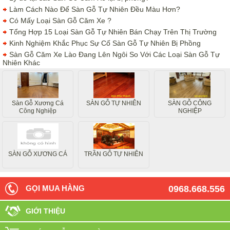
Làm Cách Nào Để Sàn Gỗ Tự Nhiên Đều Màu Hơn?
Có Mấy Loại Sàn Gỗ Căm Xe ?
Tổng Hợp 15 Loại Sàn Gỗ Tự Nhiên Bán Chạy Trên Thị Trường
Kinh Nghiệm Khắc Phục Sự Cố Sàn Gỗ Tự Nhiên Bị Phồng
Sàn Gỗ Căm Xe Lào Đang Lên Ngôi So Với Các Loại Sàn Gỗ Tự
Nhiên Khác
Sàn Gỗ Xương Cá
SÀN GỖ TỰ NHIÊN
SÀN GỖ CÔNG
Công Nghiệp
NGHIỆP
SÀN GỖ XƯƠNG CÁ
TRẦN GỖ TỰ NHIÊN
GỌI MUA HÀNG
0968.668.556
GIỚI THIỆU