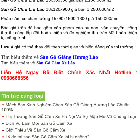
Sàn Gỗ Chiu Liu Lào
18x120x900 giá bán 1.250.000/m2
Phào căm xe chân tường 15x90x1500-1800 giá 150.000/md
Báo giá trên đã bao gồm xốp phom cao su non, vận chuyển, công
thợ thi công lắp đặt hoàn thiện và đo nghiệm thu trên M2 hoàn thiện
tại công trình
Lưu ý
giá có thể thay đổi theo thời gian và biến động của thị trường
Tìm hiểu thêm về
Sàn Gỗ Giáng Hương Lào
Tìm hiểu thêm về
Sàn Gỗ Căm Xe Lào
Liên Hệ Ngay Để Biết Chính Xác Nhất Hotline :
0968668556
Tin tức cùng loại
Mách Bạn Kinh Nghiệm Chọn Sàn Gỗ Giáng Hương Lào Chuẩn
100%
Thị Trường Sàn Gỗ Căm Xe Hà Nội Và Sự Mập Mờ Về Chủng Loại
Dịch Vụ Làm Mới Sàn Gỗ Căm Xe
Giới Thiệu Về Sàn Gỗ Căm Xe
Lý do tại sao Sàn Gỗ Căm Xe lại bị phồng?