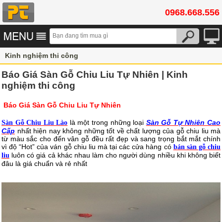
0968.668.556
Kinh nghiệm thi công
Báo Giá Sàn Gỗ Chiu Liu Tự Nhiên | Kinh
nghiệm thi công
Báo Giá Sàn Gỗ Chiu Liu Tự Nhiên
là một trong những loại
Sàn Gỗ Tự Nhiên Cao
Sàn Gỗ Chiu Liu Lào
Cấp
nhất hiện nay không những tốt về chất lượng của gỗ chiu liu mà
từ màu sắc cho đến vân gỗ đều rất đẹp và sang trọng bắt mắt chính
vì độ “Hot” của ván gỗ chiu liu mà tại các cửa hàng có
bán sàn gỗ chiu
luôn có giá cả khác nhau làm cho người dùng nhiều khi không biết
liu
đâu là giá chuẩn và rẻ nhất